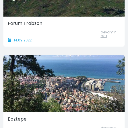
Forum Trabzon
devamını
oku
14.09.2022
Boztepe
devamını