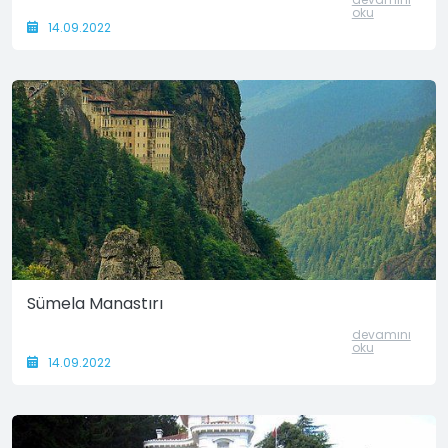
oku
14.09.2022
Sümela Manastırı
devamını
oku
14.09.2022