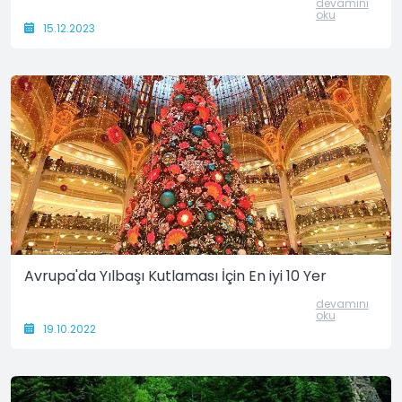
devamını
oku
15.12.2023
Avrupa'da Yılbaşı Kutlaması İçin En iyi 10 Yer
devamını
oku
19.10.2022