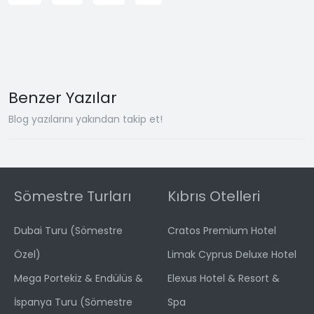
Benzer Yazılar
Blog yazılarını yakından takip et!
Sömestre Turları
Kıbrıs Otelleri
Dubai Turu (Sömestre
Cratos Premium Hotel
Özel)
Limak Cyprus Deluxe Hotel
Mega Portekiz & Endülüs &
Elexus Hotel & Resort &
İspanya Turu (Sömestre
Spa