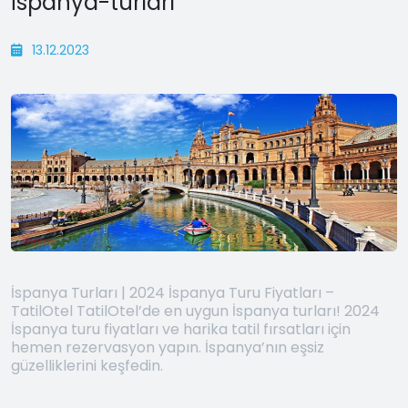
İspanya-turları
13.12.2023
İspanya Turları | 2024 İspanya Turu Fiyatları –
TatilOtel TatilOtel’de en uygun İspanya turları! 2024
İspanya turu fiyatları ve harika tatil fırsatları için
hemen rezervasyon yapın. İspanya’nın eşsiz
güzelliklerini keşfedin.